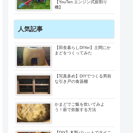
【YouTen エンジン式薪割り
機】
人気記事
【田舎暮らしDIYer】土間にか
まどをつくってみた
【写真多め】DIYでつくる男前
な引き戸の食器棚
かまどでご飯を炊いてみよ
う！薪で炊飯する方法
【DIY】木製パレットでタイニ