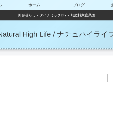
ル
ホーム
ブログ
田舎暮らし × ダイナミックDIY × 無肥料家庭菜園
Natural High Life / ナチュハイライ