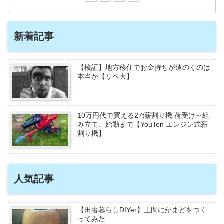
新着記事
【検証】地方移住でお金持ちが遠のくのは
本当か【リベ大】
10万円代で買える27t薪割り機 荷受け～組
み立て、始動まで【YouTen エンジン式薪
割り機】
人気記事
【田舎暮らしDIYer】土間にかまどをつく
ってみた