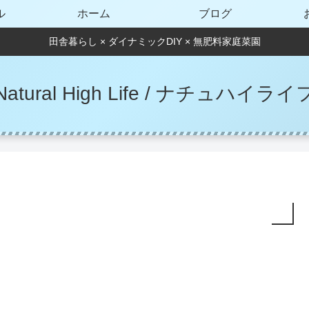
ル
ホーム
ブログ
田舎暮らし × ダイナミックDIY × 無肥料家庭菜園
Natural High Life / ナチュハイライ