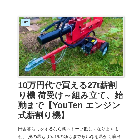
DIY
10万円代で買える27t薪割
り機 荷受け～組み立て、始
動まで【YouTen エンジン
式薪割り機】
田舎暮らしをするなら薪ストーブ欲しくなりますよ
ね。 炎の温もりや1/fのゆらぎで寒い冬を温かく演出