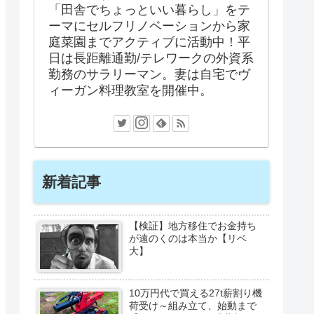
「田舎でちょっといい暮らし」をテ
ーマにセルフリノベーションから家
庭菜園までアクティブに活動中！平
日は長距離通勤/テレワークの外資系
勤務のサラリーマン。妻は自宅でヴ
ィーガン料理教室を開催中。
新着記事
【検証】地方移住でお金持ち
が遠のくのは本当か【リベ
大】
10万円代で買える27t薪割り機
荷受け～組み立て、始動まで