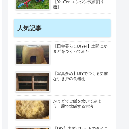
【YouTen エンジン式薪割り
機】
人気記事
【田舎暮らしDIYer】土間にか
まどをつくってみた
【写真多め】DIYでつくる男前
な引き戸の食器棚
かまどでご飯を炊いてみよ
う！薪で炊飯する方法
【DIY】木製パレットでタイニ