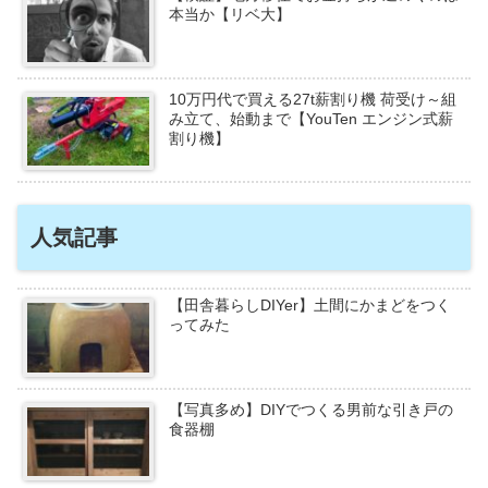
本当か【リベ大】
10万円代で買える27t薪割り機 荷受け～組
み立て、始動まで【YouTen エンジン式薪
割り機】
人気記事
【田舎暮らしDIYer】土間にかまどをつく
ってみた
【写真多め】DIYでつくる男前な引き戸の
食器棚