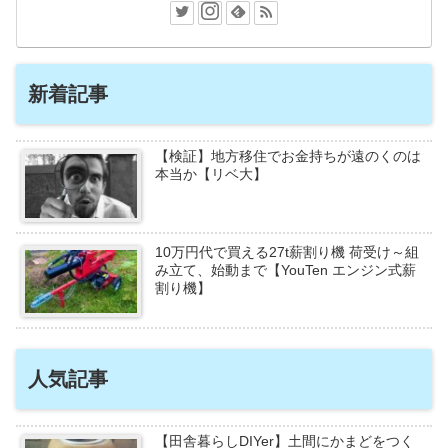
新着記事
【検証】地方移住でお金持ちが遠のくのは
本当か【リベ大】
10万円代で買える27t薪割り機 荷受け～組
み立て、始動まで【YouTen エンジン式薪
割り機】
人気記事
【田舎暮らしDIYer】土間にかまどをつく