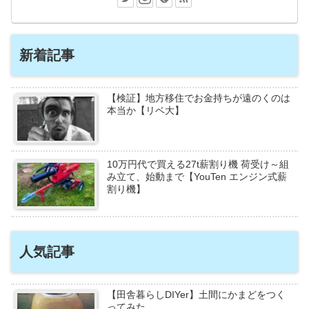
新着記事
【検証】地方移住でお金持ちが遠のくのは
本当か【リベ大】
10万円代で買える27t薪割り機 荷受け～組
み立て、始動まで【YouTen エンジン式薪
割り機】
人気記事
【田舎暮らしDIYer】土間にかまどをつく
ってみた