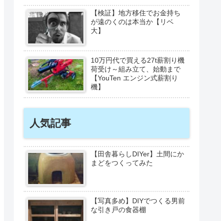
【検証】地方移住でお金持ち
が遠のくのは本当か【リベ
大】
10万円代で買える27t薪割り機
荷受け～組み立て、始動まで
【YouTen エンジン式薪割り
機】
人気記事
【田舎暮らしDIYer】土間にか
まどをつくってみた
【写真多め】DIYでつくる男前
な引き戸の食器棚