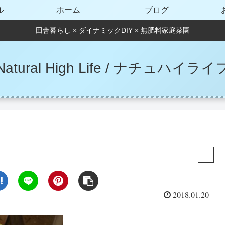
ル
ホーム
ブログ
田舎暮らし × ダイナミックDIY × 無肥料家庭菜園
Natural High Life / ナチュハイライ
2018.01.20