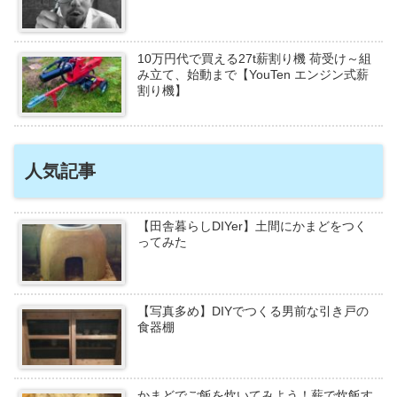
10万円代で買える27t薪割り機 荷受け～組
み立て、始動まで【YouTen エンジン式薪
割り機】
人気記事
【田舎暮らしDIYer】土間にかまどをつく
ってみた
【写真多め】DIYでつくる男前な引き戸の
食器棚
かまどでご飯を炊いてみよう！薪で炊飯す