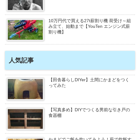
10万円代で買える27t薪割り機 荷受け～組
み立て、始動まで【YouTen エンジン式薪
割り機】
人気記事
【田舎暮らしDIYer】土間にかまどをつく
ってみた
【写真多め】DIYでつくる男前な引き戸の
食器棚
かまどでご飯を炊いてみよう！薪で炊飯す