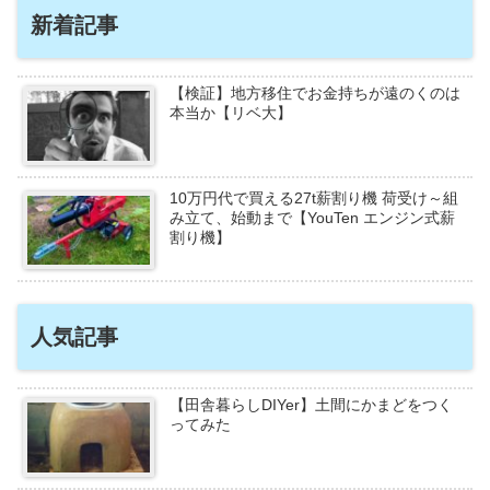
新着記事
【検証】地方移住でお金持ちが遠のくのは
本当か【リベ大】
10万円代で買える27t薪割り機 荷受け～組
み立て、始動まで【YouTen エンジン式薪
割り機】
人気記事
【田舎暮らしDIYer】土間にかまどをつく
ってみた