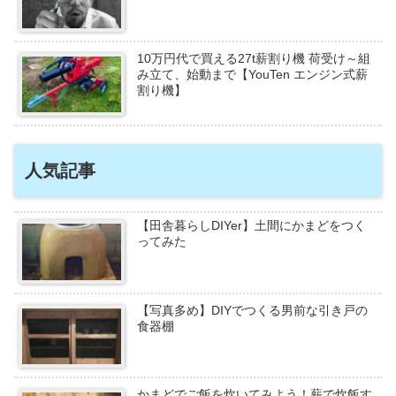
10万円代で買える27t薪割り機 荷受け～組
み立て、始動まで【YouTen エンジン式薪
割り機】
人気記事
【田舎暮らしDIYer】土間にかまどをつく
ってみた
【写真多め】DIYでつくる男前な引き戸の
食器棚
かまどでご飯を炊いてみよう！薪で炊飯す