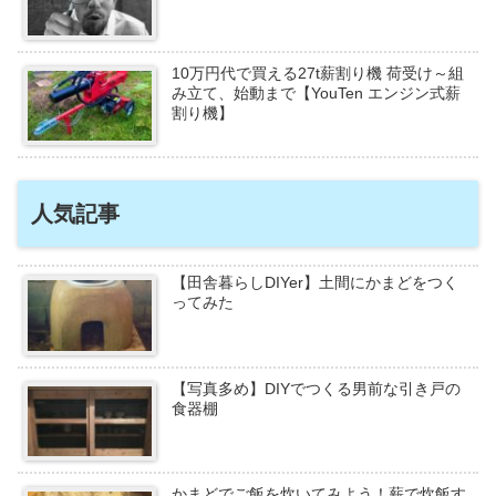
10万円代で買える27t薪割り機 荷受け～組
み立て、始動まで【YouTen エンジン式薪
割り機】
人気記事
【田舎暮らしDIYer】土間にかまどをつく
ってみた
【写真多め】DIYでつくる男前な引き戸の
食器棚
かまどでご飯を炊いてみよう！薪で炊飯す