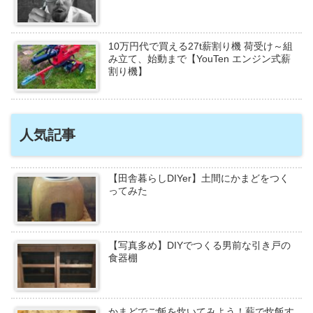
10万円代で買える27t薪割り機 荷受け～組
み立て、始動まで【YouTen エンジン式薪
割り機】
人気記事
【田舎暮らしDIYer】土間にかまどをつく
ってみた
【写真多め】DIYでつくる男前な引き戸の
食器棚
かまどでご飯を炊いてみよう！薪で炊飯す