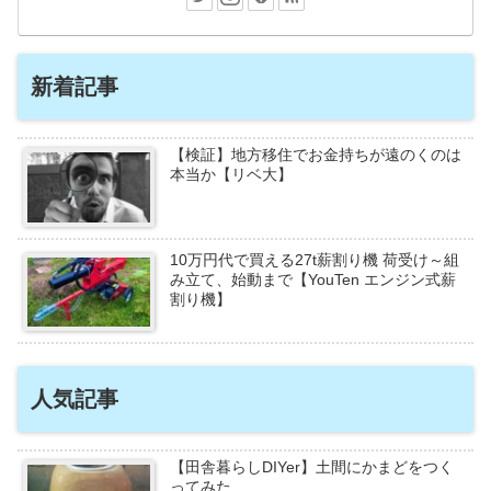
新着記事
【検証】地方移住でお金持ちが遠のくのは
本当か【リベ大】
10万円代で買える27t薪割り機 荷受け～組
み立て、始動まで【YouTen エンジン式薪
割り機】
人気記事
【田舎暮らしDIYer】土間にかまどをつく
ってみた