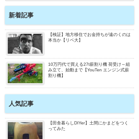
新着記事
【検証】地方移住でお金持ちが遠のくのは
本当か【リベ大】
10万円代で買える27t薪割り機 荷受け～組
み立て、始動まで【YouTen エンジン式薪
割り機】
人気記事
【田舎暮らしDIYer】土間にかまどをつく
ってみた