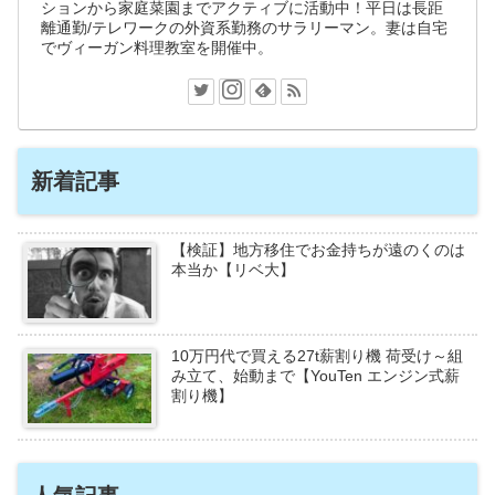
ションから家庭菜園までアクティブに活動中！平日は長距
離通勤/テレワークの外資系勤務のサラリーマン。妻は自宅
でヴィーガン料理教室を開催中。
新着記事
【検証】地方移住でお金持ちが遠のくのは
本当か【リベ大】
10万円代で買える27t薪割り機 荷受け～組
み立て、始動まで【YouTen エンジン式薪
割り機】