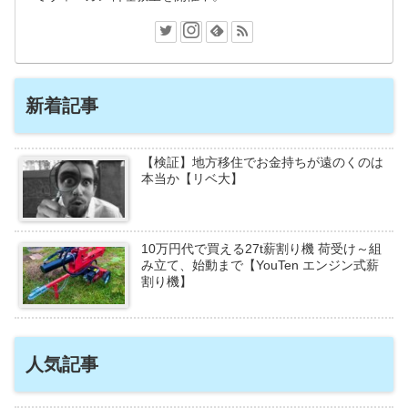
新着記事
【検証】地方移住でお金持ちが遠のくのは
本当か【リベ大】
10万円代で買える27t薪割り機 荷受け～組
み立て、始動まで【YouTen エンジン式薪
割り機】
人気記事