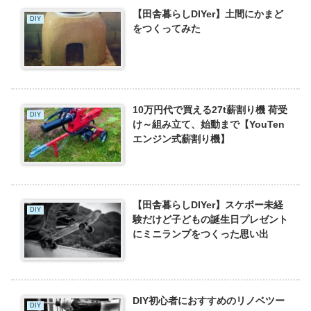
【田舎暮らしDIYer】土間にかまど
DIY
をつくってみた
10万円代で買える27t薪割り機 荷受
DIY
け～組み立て、始動まで【YouTen
エンジン式薪割り機】
【田舎暮らしDIYer】スケボー未経
DIY
験だけど子どもの誕生日プレゼント
にミニランプをつくった思い出
DIY初心者におすすめのリノベツー
DIY