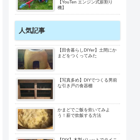
【YouTen エンジン式薪割り
機】
人気記事
【田舎暮らしDIYer】土間にか
まどをつくってみた
【写真多め】DIYでつくる男前
な引き戸の食器棚
かまどでご飯を炊いてみよ
う！薪で炊飯する方法
【DIY】木製パレットでタイニ