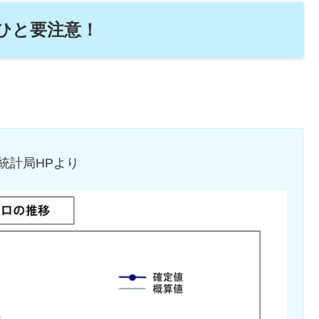
ひと要注意！
統計局HPより