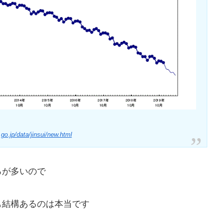
.go.jp/data/jinsui/new.html
ろが多いので
も結構あるのは本当です