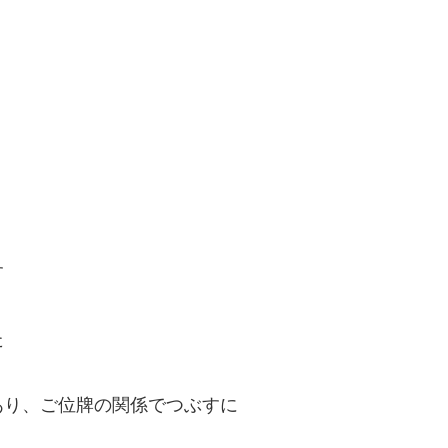
す
た
あり、ご位牌の関係でつぶすに