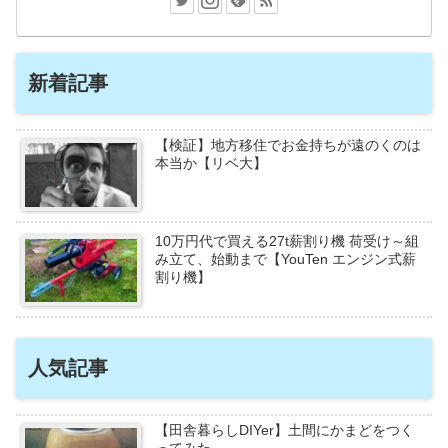
新着記事
【検証】地方移住でお金持ちが遠のくのは
本当か【リベ大】
10万円代で買える27t薪割り機 荷受け～組
み立て、始動まで【YouTen エンジン式薪
割り機】
人気記事
【田舎暮らしDIYer】土間にかまどをつく
ってみた