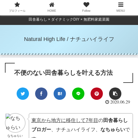
プロフィール
HOME
Follow
MENU
田舎暮らし × ダイナミックDIY × 無肥料家庭菜園
Natural High Life / ナチュハイライフ
不便のない田舎暮らしを叶える方法
2020.06.29
東京から地方に移住して7年目
の
田舎暮らし
ブロガー
、ナチュハイライフ、
なちゅらい
で
なちゅらい