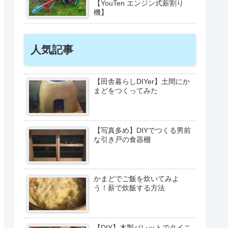
【YouTen エンジン式薪割り
機】
人気記事
【田舎暮らしDIYer】土間にか
まどをつくってみた
【写真多め】DIYでつくる男前
な引き戸の食器棚
かまどでご飯を炊いてみよ
う！薪で炊飯する方法
【DIY】木製パレットでタイニ