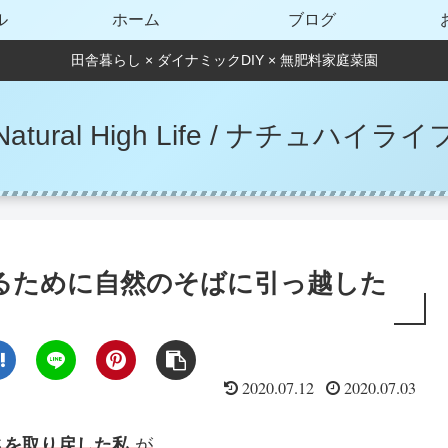
ル
ホーム
ブログ
田舎暮らし × ダイナミックDIY × 無肥料家庭菜園
Natural High Life / ナチュハイライ
るために自然のそばに引っ越した
2020.07.12
2020.07.03
さを取り戻した私
が