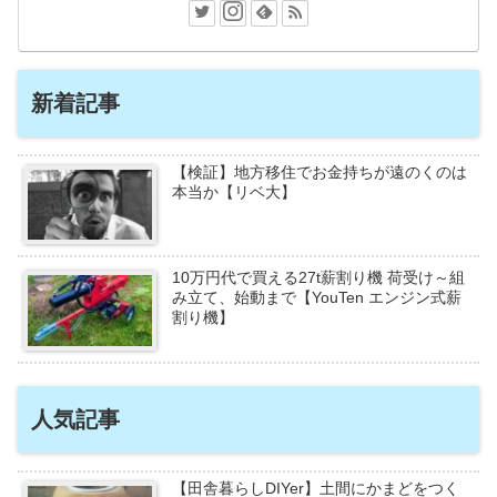
新着記事
【検証】地方移住でお金持ちが遠のくのは
本当か【リベ大】
10万円代で買える27t薪割り機 荷受け～組
み立て、始動まで【YouTen エンジン式薪
割り機】
人気記事
【田舎暮らしDIYer】土間にかまどをつく