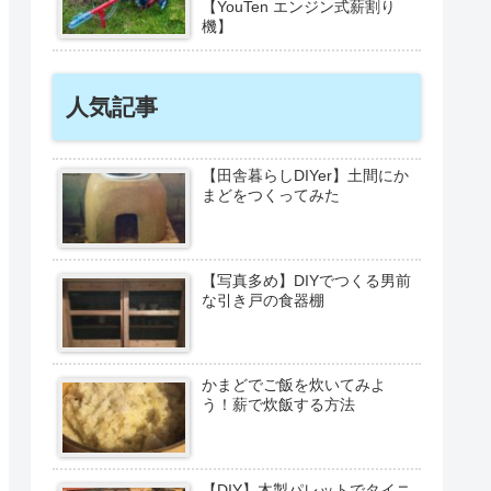
【YouTen エンジン式薪割り
機】
人気記事
【田舎暮らしDIYer】土間にか
まどをつくってみた
【写真多め】DIYでつくる男前
な引き戸の食器棚
かまどでご飯を炊いてみよ
う！薪で炊飯する方法
【DIY】木製パレットでタイニ