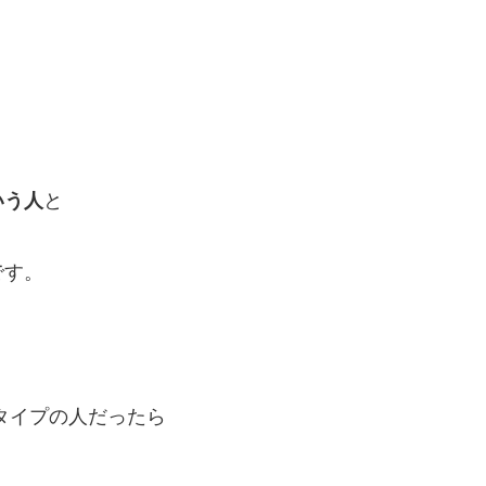
いう人
と
です。
タイプの人だったら