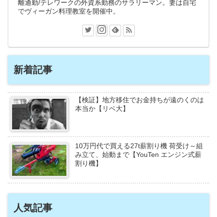
離通勤/テレワークの外資系勤務のサラリーマン。妻は自宅
でヴィーガン料理教室を開催中。
新着記事
【検証】地方移住でお金持ちが遠のくのは
本当か【リベ大】
10万円代で買える27t薪割り機 荷受け～組
み立て、始動まで【YouTen エンジン式薪
割り機】
人気記事